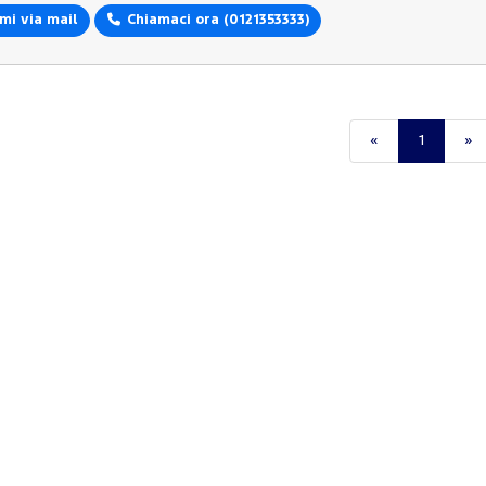
mi via mail
Chiamaci ora
(0121353333)
«
1
»