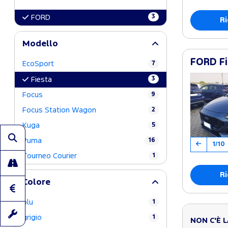
3
FORD
Ri
Modello
FORD Fi
EcoSport
7
3
Fiesta
Focus
9
Focus Station Wagon
2
Kuga
5
Puma
16
1/10
Tourneo Courier
1
Ri
Colore
blu
1
grigio
1
NON C'È 