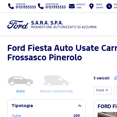
VENDITA
ASSISTENZA
SCRIVICI
DOVE
OR
0121353333
0121353333
ORA
SIAMO
AP
S.A.R.A. S.P.A.
RIVENDITORE AUTORIZZATO DI AZZURRA
Ford Fiesta Auto Usate Ca
Frossasco Pinerolo
3 veicoli
Ford
Auto
Veicoli commerciali
Tipologia
FORD Fi
Tutte
205