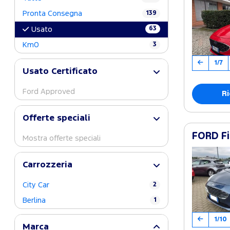
Pronta Consegna
139
63
Usato
Km0
3
1/7
Usato Certificato
Ford Approved
Ri
Offerte speciali
FORD Fi
Mostra offerte speciali
Carrozzeria
City Car
2
Berlina
1
1/10
Marca