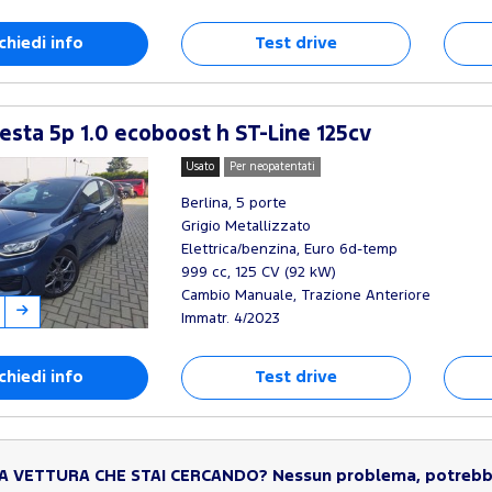
chiedi info
Test drive
esta 5p 1.0 ecoboost h ST-Line 125cv
Usato
Per neopatentati
Berlina, 5 porte
Grigio Metallizzato
Elettrica/benzina, Euro 6d-temp
999 cc, 125 CV (92 kW)
Cambio Manuale, Trazione Anteriore
Immatr. 4/2023
chiedi info
Test drive
LA VETTURA CHE STAI CERCANDO?
Nessun problema, potrebbe