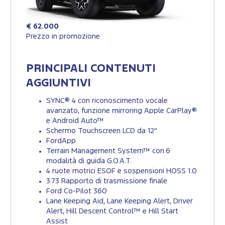
€ 62.000
Prezzo in promozione
PRINCIPALI CONTENUTI
AGGIUNTIVI
SYNC® 4 con riconoscimento vocale
avanzato, funzione mirroring Apple CarPlay®
e Android Auto™
Schermo Touchscreen LCD da 12"
FordApp
Terrain Management System™ con 6
modalità di guida G.O.A.T.
4 ruote motrici ESOF e sospensioni HOSS 1.0
3.73 Rapporto di trasmissione finale
Ford Co-Pilot 360
Lane Keeping Aid, Lane Keeping Alert, Driver
Alert, Hill Descent Control™ e Hill Start
Assist