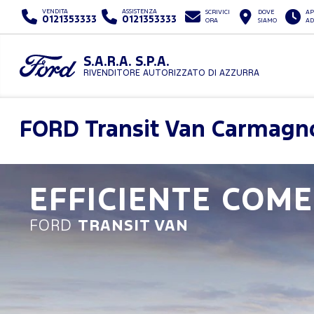
VENDITA
ASSISTENZA
SCRIVICI
DOVE
AP
0121353333
0121353333
ORA
SIAMO
AD
S.A.R.A. S.P.A.
RIVENDITORE AUTORIZZATO DI AZZURRA
FORD
Transit Van Carmagno
EFFICIENTE COME
FORD
TRANSIT VAN